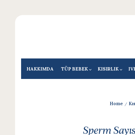
HAKKIMDA
TÜP BEBEK
KISIRLIK
IV
Home
Kıs
/
Sperm Sayıs