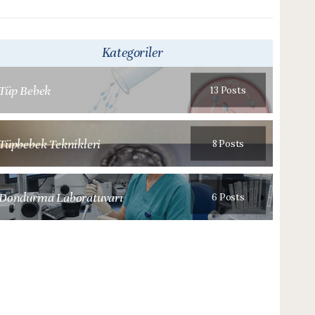
Kategoriler
Tüp Bebek
13 Posts
Tüpbebek Teknikleri
8 Posts
Dondurma Laboratuvarı
6 Posts